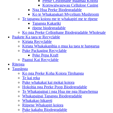
Peeke Cellophane Maamaa Koiora
Korowaiwauwau Cellulose Casing
Nga Hua Peeke Biodegradable
Ko te Whakapakari Mycelium Mushroom
Te tapanga koiora me te whakapiri me te rīpene
Tapanga Kakariki
rīpene biodegradable
Ko nga Peeke Cellophane Biodegradable Wholesale
Paakete Ka taea te Recyclable
Kiriata Recyclable
Kiriata Whakakapihia o mua ka taea te hangarua
Puke Packaging Recyclable
Peke Pepa Kraft
Paanui Kai Recyclable
Ritenga
Taupānga
Ko nga Peeke Koha Koiora Tirohanga
Te kai reka
Puke whakakai kai mokai koiora
Hokohia nga Peeke Poop Biodegradable
Te Whakapaipai i nga Hua me nga Huawhenua
Whakapaipai Tapanga Biodegradable
Whakakao hikareti
Riipene Whakapiri koiora
Puke kakahu Biodegradable