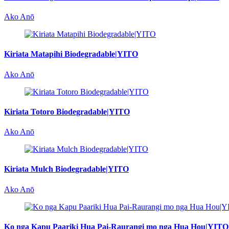
Ako Anō
Kiriata Matapihi Biodegradable|YITO
Ako Anō
Kiriata Totoro Biodegradable|YITO
Ako Anō
Kiriata Mulch Biodegradable|YITO
Ako Anō
Ko nga Kapu Paariki Hua Pai-Raurangi mo nga Hua Hou|YITO