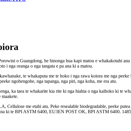
iora
 Porowini o Guangdong, he hinonga hua kapi matou e whakakotahi ana i
o i nga oranga o nga tangata e pa ana ki a matou.
kawhanake, te whakaputa me te hoko i nga rawa koiora me nga peeke k
eeke ngohengohe, nga tapanga, nga piri, nga koha, me era atu.
ga, ka taea te whakarite kia rite ki nga hiahia o nga kaihoko ki te wha
e maakete.
llulose me etahi atu. Peke resealable biodegradable, peeke putea pap
te ana ki te BPI ASTM 6400, EU3EN POST OK, BPI ASTM 6400. 14855