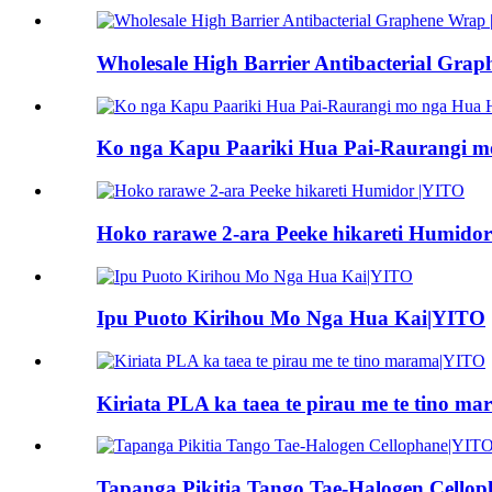
Wholesale High Barrier Antibacterial Gra
Ko nga Kapu Paariki Hua Pai-Raurangi 
Hoko rarawe 2-ara Peeke hikareti Humido
Ipu Puoto Kirihou Mo Nga Hua Kai|YITO
Kiriata PLA ka taea te pirau me te tino 
Tapanga Pikitia Tango Tae-Halogen Cello