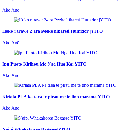
Ako Anō
Hoko rarawe 2-ara Peeke hikareti Humidor |YITO
Ako Anō
Ipu Puoto Kirihou Mo Nga Hua Kai|YITO
Ako Anō
Kiriata PLA ka taea te pirau me te tino marama|YITO
Ako Anō
Naipi Whakakorea Bagasse|YITO