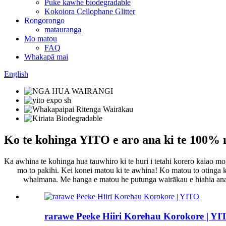
Puke kawhe biodegradable
Kokoiora Cellophane Glitter
Rongorongo
matauranga
Mo matou
FAQ
Whakapā mai
English
Ko te kohinga YITO e aro ana ki te 100%
Ka awhina te kohinga hua tauwhiro ki te huri i tetahi korero kaiao m
mo to pakihi. Kei konei matou ki te awhina! Ko matou to otinga 
whaimana. Me hanga e matou he putunga wairākau e hiahia ana k
rarawe Peeke Hiiri Korehau Korokore | YI