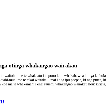
 nga otinga whakangao wairākau
o to waitohu, me te whakaatu i te pono ki te whakahawea ki nga kaihoko 
kotahi-mutu mo te takai wairākau: mai i nga ipu paepae, ki nga putea, 
oe ma te whakamahi i enei rauemi whakangao wairākau hou: kiriata, ra
TO