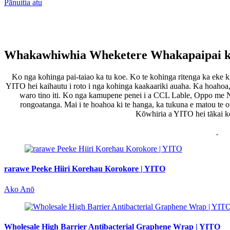
Pānuitia atu
Whakawhiwhia Wheketere Whakapaipai k
Ko nga kohinga pai-taiao ka tu koe. Ko te kohinga ritenga ka eke ki
YITO hei kaihautu i roto i nga kohinga kaakaariki auaha. Ka hoaho
waro tino iti. Ko nga kamupene penei i a CCL Lable, Oppo me Nes
rongoatanga. Mai i te hoahoa ki te hanga, ka tukuna e matou te o
Kōwhiria a YITO hei tākai k
rarawe Peeke Hiiri Korehau Korokore | YITO
Ako Anō
Wholesale High Barrier Antibacterial Graphene Wrap | YITO