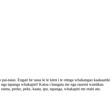
pai-taiao. Engari he uaua ki te kimi i te otinga whakangao kaakaariki
ki nga tapanga whakapiri! Katoa i hangaia me nga rauemi wairākau
ima, peeke, peke, kaata, ipu, tapanga, whakapiri me etahi atu.