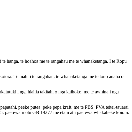
 te hanga, te hoahoa me te rangahau me te whanaketanga. I te Rōpū
oiora. Te mahi i te rangahau, te whanaketanga me te tono auaha o
katutuki i nga hiahia takitahi o nga kaihoko, me te awhina i nga
atahi, peeke putea, peke pepa kraft, me te PBS, PVA teitei-tauarai
, paerewa motu GB 19277 me etahi atu paerewa whakaheke koiora.