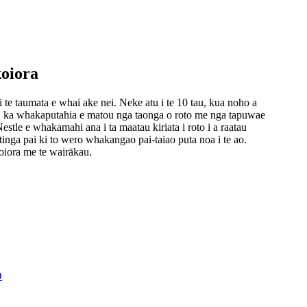
oiora
 te taumata e whai ake nei. Neke atu i te 10 tau, kua noho a
a, ka whakaputahia e matou nga taonga o roto me nga tapuwae
tle e whakamahi ana i ta maatau kiriata i roto i a raatau
tinga pai ki to wero whakangao pai-taiao puta noa i te ao.
oiora me te wairākau.