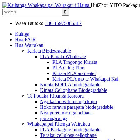
HuiZhou YITO Packagin
Waea Tautoko
+86-15975086317
Kainga
Hua FAIR
Hua Wairākau
Kiriata Biodegradable
PLA Kiriata Wholesale
PLA Tīngongo Kiriata
PLA Cling Film
Kiriata PLA arai teitei
Kiriata PLA mo te Whakapai Kai
Kiriata BOPLA biodegradable
Kiriata Cellophane Biodegradable
Te Pouaka Ripanga Koreora
Nga kakau witi me nga kapu
Hoko rarawe parapara biodegradable
Nga pereti me nga peihana
ipu anga anga
Whakapaipai Ritenga Wairākau
PLA Packaging biodegradable
Te takai cellulose cellophane